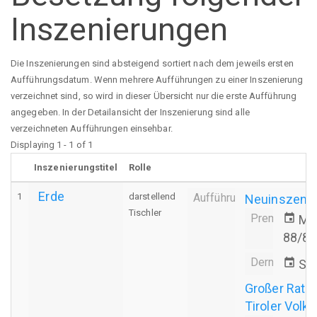
Inszenierungen
Die Inszenierungen sind absteigend sortiert nach dem jeweils ersten
Aufführungsdatum. Wenn mehrere Aufführungen zu einer Inszenierung
verzeichnet sind, so wird in dieser Übersicht nur die erste Aufführung
angegeben. In der Detailansicht der Inszenierung sind alle
verzeichneten Aufführungen einsehbar.
Displaying 1 - 1 of 1
Inszenierungstitel
Rolle
Erde
1
darstellend
Aufführung
Neuinszenie
Tischler
Premiere
event
Mi.
88/89
Derniere
event
Sa.
Großer Rath
Tiroler Volk