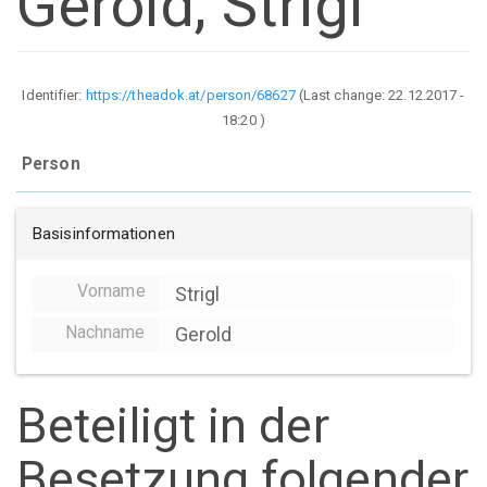
Gerold, Strigl
Identifier:
https://theadok.at/person/68627
(Last change:
22.12.2017 -
18:20
)
Person
Basisinformationen
Vorname
Strigl
Nachname
Gerold
Beteiligt in der
Besetzung folgender