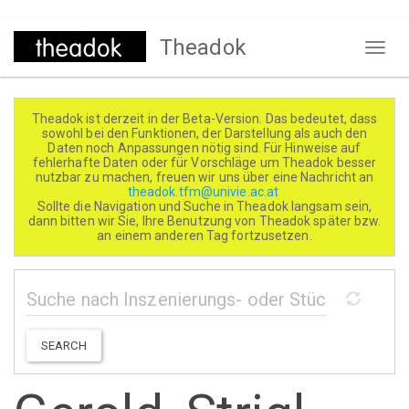
Direkt
Theadok
zum
Naviga
Inhalt
aktivi
Theadok ist derzeit in der Beta-Version. Das bedeutet, dass
sowohl bei den Funktionen, der Darstellung als auch den
Daten noch Anpassungen nötig sind. Für Hinweise auf
fehlerhafte Daten oder für Vorschläge um Theadok besser
nutzbar zu machen, freuen wir uns über eine Nachricht an
theadok.tfm@univie.ac.at
Sollte die Navigation und Suche in Theadok langsam sein,
dann bitten wir Sie, Ihre Benutzung von Theadok später bzw.
an einem anderen Tag fortzusetzen.
SEARCH