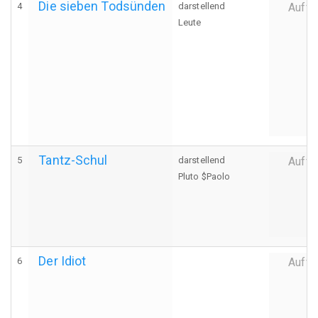
Die sieben Todsünden
4
darstellend
Auffü
Leute
Tantz-Schul
5
darstellend
Auffü
Pluto $Paolo
Der Idiot
6
Auffü