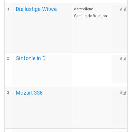
Die lustige Witwe
1
darstellend
Auffü
Camille de Rosillon
Sinfonie in D
2
Auffü
Mozart 338
3
Auffü