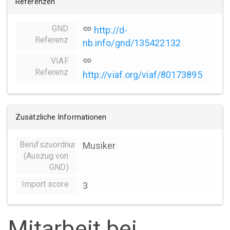
Referenzen
GND
link
http://d-
Referenz
nb.info/gnd/135422132
VIAF
link
Referenz
http://viaf.org/viaf/80173895
Zusätzliche Informationen
Berufszuordnungen
Musiker
(Auszug von
GND)
Import score
3
Mitarbeit bei