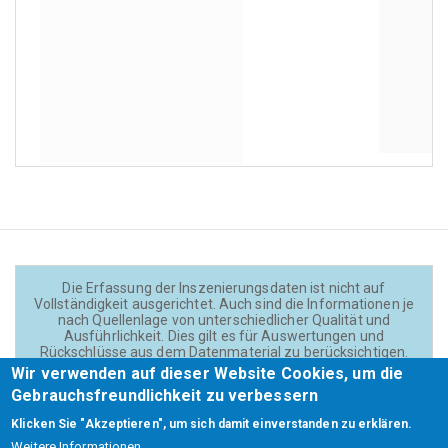
Die Erfassung der Inszenierungsdaten ist nicht auf
Vollständigkeit ausgerichtet. Auch sind die Informationen je
nach Quellenlage von unterschiedlicher Qualität und
Ausführlichkeit. Dies gilt es für Auswertungen und
Rückschlüsse aus dem Datenmaterial zu berücksichtigen.
Daten und Texte auf der Website sind - wenn nicht anders
Wir verwenden auf dieser Website Cookies, um die
angegeben - lizensiert unter
CC BY 4.0
(Creator:
Gebrauchsfreundlichkeit zu verbessern
Theadok.at).
Klicken Sie "Akzeptieren", um sich damit einverstanden zu erklären.
Weitere Informationen