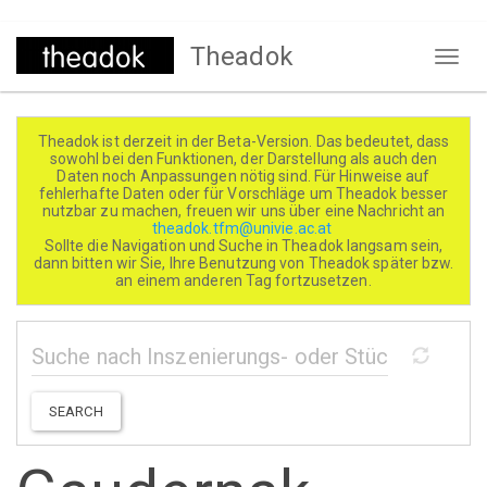
Direkt
Theadok
zum
Naviga
Inhalt
aktivi
Theadok ist derzeit in der Beta-Version. Das bedeutet, dass
sowohl bei den Funktionen, der Darstellung als auch den
Daten noch Anpassungen nötig sind. Für Hinweise auf
fehlerhafte Daten oder für Vorschläge um Theadok besser
nutzbar zu machen, freuen wir uns über eine Nachricht an
theadok.tfm@univie.ac.at
Sollte die Navigation und Suche in Theadok langsam sein,
dann bitten wir Sie, Ihre Benutzung von Theadok später bzw.
an einem anderen Tag fortzusetzen.
SEARCH