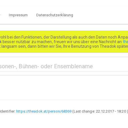
Impressum
Datenschutzerklärung
wohl bei den Funktionen, der Darstellung als auch den Daten noch Anpa
besser nutzbar zu machen, freuen wir uns über eine Nachricht an
th
k langsam sein, dann bitten wir Sie, Ihre Benutzung von Theadok spät
Identifier:
https://theadok.at/person/68369
(Last change:
22.12.2017 - 18:20