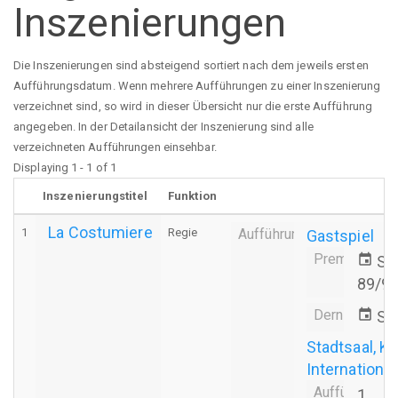
Inszenierungen
Die Inszenierungen sind absteigend sortiert nach dem jeweils ersten
Aufführungsdatum. Wenn mehrere Aufführungen zu einer Inszenierung
verzeichnet sind, so wird in dieser Übersicht nur die erste Aufführung
angegeben. In der Detailansicht der Inszenierung sind alle
verzeichneten Aufführungen einsehbar.
Displaying 1 - 1 of 1
Inszenierungstitel
Funktion
La Costumiere
1
Regie
Aufführung
Gastspiel
Premiere
event
Sa.
89/9
Derniere
event
Sa.
Stadtsaal, Kl
Internationa
Aufführungsa
1