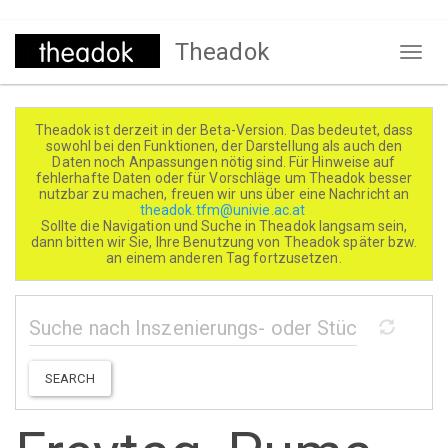
Direkt
Theadok
zum
Naviga
Inhalt
aktivi
Theadok ist derzeit in der Beta-Version. Das bedeutet, dass
sowohl bei den Funktionen, der Darstellung als auch den
Daten noch Anpassungen nötig sind. Für Hinweise auf
fehlerhafte Daten oder für Vorschläge um Theadok besser
nutzbar zu machen, freuen wir uns über eine Nachricht an
theadok.tfm@univie.ac.at
Sollte die Navigation und Suche in Theadok langsam sein,
dann bitten wir Sie, Ihre Benutzung von Theadok später bzw.
an einem anderen Tag fortzusetzen.
SEARCH