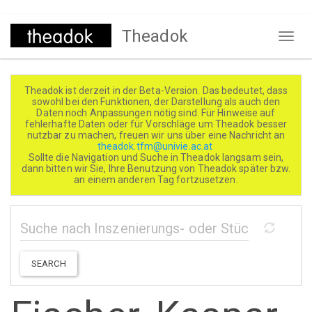
Direkt
Theadok
zum
Naviga
Inhalt
aktivi
Theadok ist derzeit in der Beta-Version. Das bedeutet, dass
sowohl bei den Funktionen, der Darstellung als auch den
Daten noch Anpassungen nötig sind. Für Hinweise auf
fehlerhafte Daten oder für Vorschläge um Theadok besser
nutzbar zu machen, freuen wir uns über eine Nachricht an
theadok.tfm@univie.ac.at
Sollte die Navigation und Suche in Theadok langsam sein,
dann bitten wir Sie, Ihre Benutzung von Theadok später bzw.
an einem anderen Tag fortzusetzen.
SEARCH