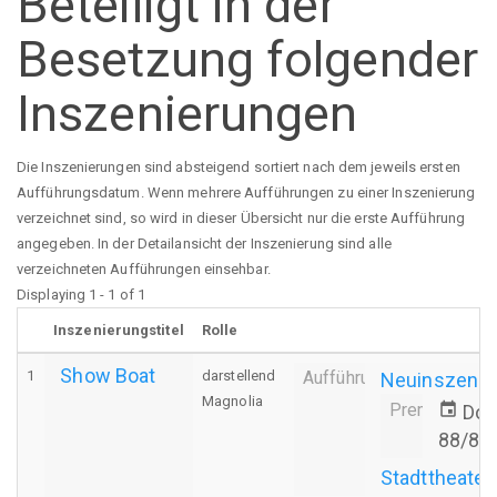
Beteiligt in der
Besetzung folgender
Inszenierungen
Die Inszenierungen sind absteigend sortiert nach dem jeweils ersten
Aufführungsdatum. Wenn mehrere Aufführungen zu einer Inszenierung
verzeichnet sind, so wird in dieser Übersicht nur die erste Aufführung
angegeben. In der Detailansicht der Inszenierung sind alle
verzeichneten Aufführungen einsehbar.
Displaying 1 - 1 of 1
Inszenierungstitel
Rolle
Show Boat
1
darstellend
Aufführung
Neuinszenie
Magnolia
Premiere
event
Do.
88/89
Stadttheater