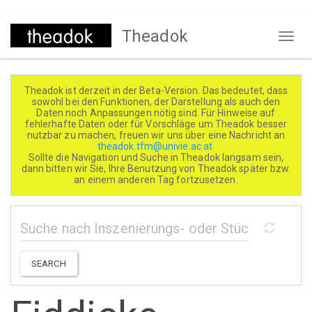
Direkt
Theadok
zum
Naviga
Inhalt
aktivi
Theadok ist derzeit in der Beta-Version. Das bedeutet, dass
sowohl bei den Funktionen, der Darstellung als auch den
Daten noch Anpassungen nötig sind. Für Hinweise auf
fehlerhafte Daten oder für Vorschläge um Theadok besser
nutzbar zu machen, freuen wir uns über eine Nachricht an
theadok.tfm@univie.ac.at
Sollte die Navigation und Suche in Theadok langsam sein,
dann bitten wir Sie, Ihre Benutzung von Theadok später bzw.
an einem anderen Tag fortzusetzen.
SEARCH