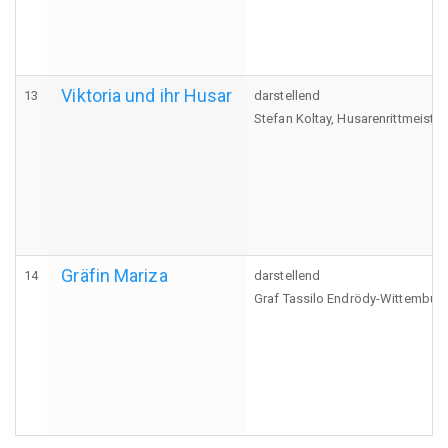
Viktoria und ihr Husar
13
darstellend
Stefan Koltay, Husarenrittmeister
Gräfin Mariza
14
darstellend
Graf Tassilo Endrödy-Wittembur