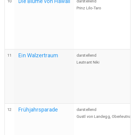
Die Blume von Hawaii
10
darstellend
Prinz Lilo-Taro
Ein Walzertraum
11
darstellend
Leutnant Niki
Frühjahrsparade
12
darstellend
Gustl von Landegg, Oberleutnant