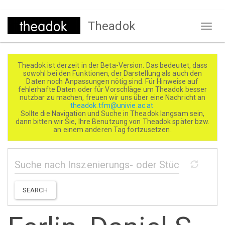
Direkt
Theadok
zum
Naviga
Inhalt
aktivi
Theadok ist derzeit in der Beta-Version. Das bedeutet, dass
sowohl bei den Funktionen, der Darstellung als auch den
Daten noch Anpassungen nötig sind. Für Hinweise auf
fehlerhafte Daten oder für Vorschläge um Theadok besser
nutzbar zu machen, freuen wir uns über eine Nachricht an
theadok.tfm@univie.ac.at
Sollte die Navigation und Suche in Theadok langsam sein,
dann bitten wir Sie, Ihre Benutzung von Theadok später bzw.
an einem anderen Tag fortzusetzen.
SEARCH