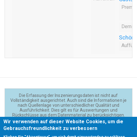
Premie
Dernie
Schönb
Auffüh
Die Erfassung der Inszenierungsdaten ist nicht auf
Vollständigkeit ausgerichtet. Auch sind die Informationen je
nach Quellenlage von unterschiedlicher Qualität und
Ausführlichkeit. Dies gilt es für Auswertungen und
Rückschlüsse aus dem Datenmaterial zu berücksichtigen.
Daten und Texte auf der Website sind - wenn nicht anders
Wir verwenden auf dieser Website Cookies, um die
angegeben - lizensiert unter
CC BY 4.0
(Creator:
Gebrauchsfreundlichkeit zu verbessern
Theadok.at).