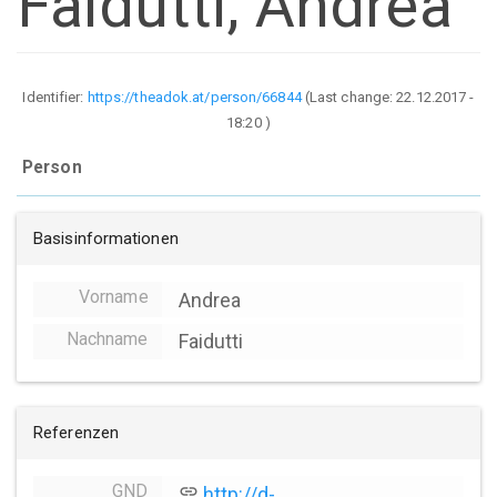
Faidutti, Andrea
Identifier:
https://theadok.at/person/66844
(Last change:
22.12.2017 -
18:20
)
Person
Basisinformationen
Vorname
Andrea
Nachname
Faidutti
Referenzen
GND
link
http://d-