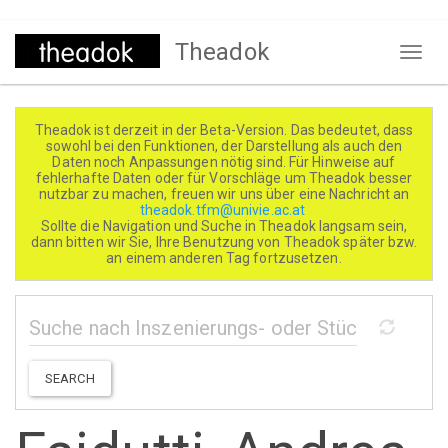
Direkt
Theadok
zum
Naviga
Inhalt
aktivi
Theadok ist derzeit in der Beta-Version. Das bedeutet, dass
sowohl bei den Funktionen, der Darstellung als auch den
Daten noch Anpassungen nötig sind. Für Hinweise auf
fehlerhafte Daten oder für Vorschläge um Theadok besser
nutzbar zu machen, freuen wir uns über eine Nachricht an
theadok.tfm@univie.ac.at
Sollte die Navigation und Suche in Theadok langsam sein,
dann bitten wir Sie, Ihre Benutzung von Theadok später bzw.
an einem anderen Tag fortzusetzen.
SEARCH