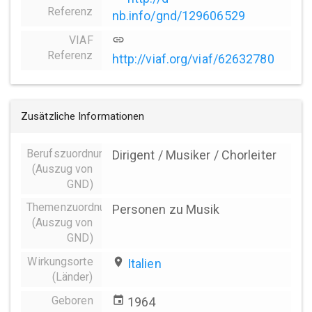
Referenz
nb.info/gnd/129606529
VIAF
link
Referenz
http://viaf.org/viaf/62632780
Zusätzliche Informationen
Berufszuordnungen
Dirigent / Musiker / Chorleiter
(Auszug von
GND)
Themenzuordnung
Personen zu Musik
(Auszug von
GND)
Wirkungsorte
place
Italien
(Länder)
Geboren
event
1964