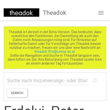
Direkt
Theadok
zum
Naviga
Inhalt
aktivi
Theadok ist derzeit in der Beta-Version. Das bedeutet, dass
sowohl bei den Funktionen, der Darstellung als auch den
Daten noch Anpassungen nötig sind. Für Hinweise auf
fehlerhafte Daten oder für Vorschläge um Theadok besser
nutzbar zu machen, freuen wir uns über eine Nachricht an
theadok.tfm@univie.ac.at
Sollte die Navigation und Suche in Theadok langsam sein,
dann bitten wir Sie, Ihre Benutzung von Theadok später bzw.
an einem anderen Tag fortzusetzen.
SEARCH