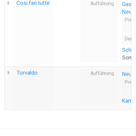
Cosi fan tutte
2
Aufführung
Gasts
Neuin
Prem
Derni
Schön
Somme
Torvaldo
3
Aufführung
Neuin
Prem
Kamm