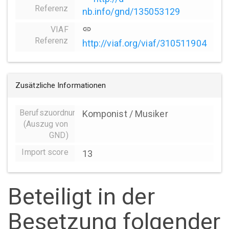
Referenz
nb.info/gnd/135053129
VIAF
link
Referenz
http://viaf.org/viaf/310511904
Zusätzliche Informationen
Berufszuordnungen
Komponist / Musiker
(Auszug von
GND)
Import score
13
Beteiligt in der
Besetzung folgender