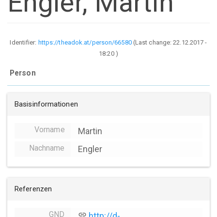
Engler, Martin
Identifier:
https://theadok.at/person/66580
(Last change:
22.12.2017 -
18:20
)
Person
Basisinformationen
Vorname
Martin
Nachname
Engler
Referenzen
GND
link
http://d-