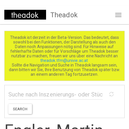
Direkt
Theadok
zum
Naviga
Inhalt
aktivi
Theadok ist derzeit in der Beta-Version. Das bedeutet, dass
sowohl bei den Funktionen, der Darstellung als auch den
Daten noch Anpassungen nötig sind. Für Hinweise auf
fehlerhafte Daten oder für Vorschläge um Theadok besser
nutzbar zu machen, freuen wir uns über eine Nachricht an
theadok.tfm@univie.ac.at
Sollte die Navigation und Suche in Theadok langsam sein,
dann bitten wir Sie, Ihre Benutzung von Theadok später bzw.
an einem anderen Tag fortzusetzen.
SEARCH