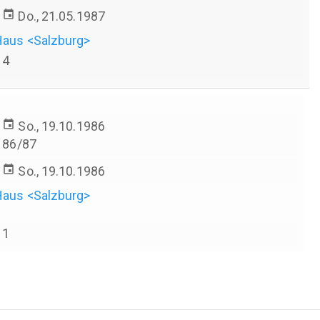
event
Do., 21.05.1987
Haus <Salzburg>
4
event
So., 19.10.1986
86/87
event
So., 19.10.1986
Haus <Salzburg>
1