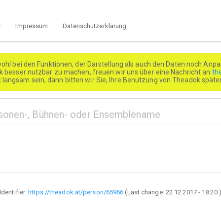
Impressum
Datenschutzerklärung
wohl bei den Funktionen, der Darstellung als auch den Daten noch Anpa
besser nutzbar zu machen, freuen wir uns über eine Nachricht an
th
k langsam sein, dann bitten wir Sie, Ihre Benutzung von Theadok spät
Identifier:
https://theadok.at/person/65966
(Last change:
22.12.2017 - 18:20