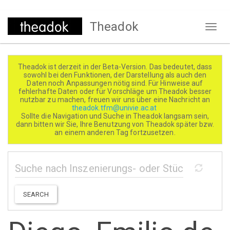
Direkt
Theadok
zum
Naviga
Inhalt
aktivi
Theadok ist derzeit in der Beta-Version. Das bedeutet, dass
sowohl bei den Funktionen, der Darstellung als auch den
Daten noch Anpassungen nötig sind. Für Hinweise auf
fehlerhafte Daten oder für Vorschläge um Theadok besser
nutzbar zu machen, freuen wir uns über eine Nachricht an
theadok.tfm@univie.ac.at
Sollte die Navigation und Suche in Theadok langsam sein,
dann bitten wir Sie, Ihre Benutzung von Theadok später bzw.
an einem anderen Tag fortzusetzen.
SEARCH