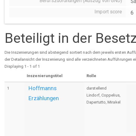
Berufszuordnungen (Auszug von GND)
Sä
Import score
6
Beteiligt in der Bese
Die Inszenierungen sind absteigend sortiert nach dem jeweils ersten Auff
der Detailansicht der Inszenierung sind alle verzeichneten Aufführungen e
Displaying 1 - 1 of 1
Inszenierungstitel
Rolle
Hoffmanns
1
darstellend
Lindorf, Coppelius,
Erzählungen
Dapertutto, Mirakel