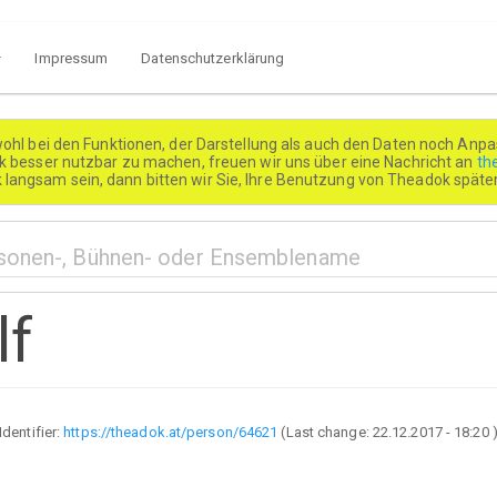
Impressum
Datenschutzerklärung
wohl bei den Funktionen, der Darstellung als auch den Daten noch Anpa
besser nutzbar zu machen, freuen wir uns über eine Nachricht an
th
k langsam sein, dann bitten wir Sie, Ihre Benutzung von Theadok spät
lf
Identifier:
https://theadok.at/person/64621
(Last change:
22.12.2017 - 18:20