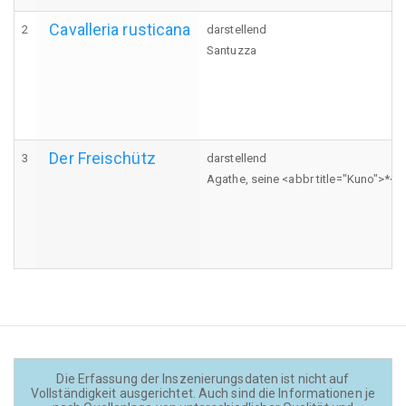
Cavalleria rusticana
2
darstellend
Santuzza
Der Freischütz
3
darstellend
Agathe, seine <abbr title="Kuno">*</
Die Erfassung der Inszenierungsdaten ist nicht auf
Vollständigkeit ausgerichtet. Auch sind die Informationen je