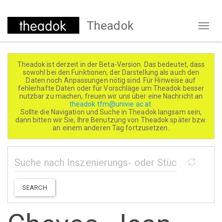
Direkt
Theadok
zum
Naviga
Inhalt
aktivi
Theadok ist derzeit in der Beta-Version. Das bedeutet, dass
sowohl bei den Funktionen, der Darstellung als auch den
Daten noch Anpassungen nötig sind. Für Hinweise auf
fehlerhafte Daten oder für Vorschläge um Theadok besser
nutzbar zu machen, freuen wir uns über eine Nachricht an
theadok.tfm@univie.ac.at
Sollte die Navigation und Suche in Theadok langsam sein,
dann bitten wir Sie, Ihre Benutzung von Theadok später bzw.
an einem anderen Tag fortzusetzen.
SEARCH