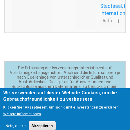
Stadtsaal, Kl
Internationa
Aufführungsa
1
Die Erfassung der Inszenierungsdaten ist nicht auf
Vollständigkeit ausgerichtet. Auch sind die Informationen je
nach Quellenlage von unterschiedlicher Qualität und
Ausführlichkeit. Dies gilt es für Auswertungen und
Rückschlüsse aus dem Datenmaterial zu berücksichtigen.
Daten und Texte auf der Website sind - wenn nicht anders
Wir verwenden auf dieser Website Cookies, um die
angegeben - lizensiert unter
CC BY 4.0
(Creator:
Gebrauchsfreundlichkeit zu verbessern
Theadok.at).
Klicken Sie "Akzeptieren", um sich damit einverstanden zu erklären.
Weitere Informationen
Barrierefreiheit
Credits
Kontakt
Footer
Nein, danke
Akzeptieren