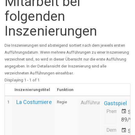
Mitarbeit bei
folgenden
Inszenierungen
Die Inszenierungen sind absteigend sortiert nach dem jeweils ersten
Aufführungsdatum. Wenn mehrere Aufführungen zu einer Inszenierung
verzeichnet sind, so wird in dieser Übersicht nur die erste Aufführung
angegeben. In der Detailansicht der Inszenierung sind alle
verzeichneten Aufführungen einsehbar.
Displaying 1 - 1 of 1
Inszenierungstitel
Funktion
La Costumiere
1
Regie
Aufführung
Gastspiel
Premiere
event
Sa.
89/9
Derniere
event
Sa.