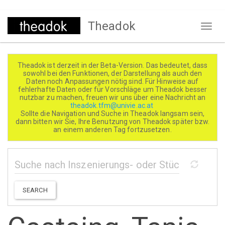
Direkt
Theadok
zum
Naviga
Inhalt
aktivi
Theadok ist derzeit in der Beta-Version. Das bedeutet, dass
sowohl bei den Funktionen, der Darstellung als auch den
Daten noch Anpassungen nötig sind. Für Hinweise auf
fehlerhafte Daten oder für Vorschläge um Theadok besser
nutzbar zu machen, freuen wir uns über eine Nachricht an
theadok.tfm@univie.ac.at
Sollte die Navigation und Suche in Theadok langsam sein,
dann bitten wir Sie, Ihre Benutzung von Theadok später bzw.
an einem anderen Tag fortzusetzen.
SEARCH