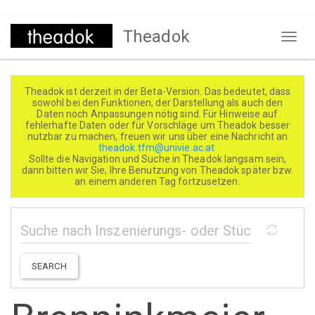
Direkt
Theadok
zum
Naviga
Inhalt
aktivi
Theadok ist derzeit in der Beta-Version. Das bedeutet, dass
sowohl bei den Funktionen, der Darstellung als auch den
Daten noch Anpassungen nötig sind. Für Hinweise auf
fehlerhafte Daten oder für Vorschläge um Theadok besser
nutzbar zu machen, freuen wir uns über eine Nachricht an
theadok.tfm@univie.ac.at
Sollte die Navigation und Suche in Theadok langsam sein,
dann bitten wir Sie, Ihre Benutzung von Theadok später bzw.
an einem anderen Tag fortzusetzen.
SEARCH