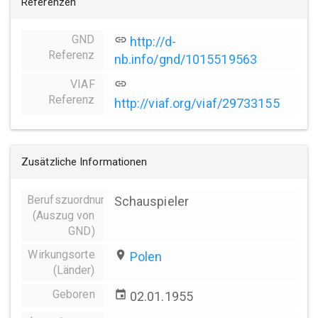
Referenzen
GND
link
http://d-
Referenz
nb.info/gnd/1015519563
VIAF
link
Referenz
http://viaf.org/viaf/29733155
Zusätzliche Informationen
Berufszuordnungen
Schauspieler
(Auszug von
GND)
Wirkungsorte
place
Polen
(Länder)
Geboren
event
02.01.1955