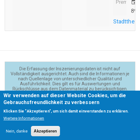
Premiere
event
89/
Stadttheat
Die Erfassung der Inszenierungsdaten ist nicht auf
Vollständigkeit ausgerichtet. Auch sind die Informationen je
nach Quellenlage von unterschiedlicher Qualität und
Ausführlichkeit. Dies gilt es für Auswertungen und
Rückschlüsse aus dem Datenmaterial zu berücksichtigen.
Daten und Texte auf der Website sind - wenn nicht anders
Wir verwenden auf dieser Website Cookies, um die
angegeben - lizensiert unter
CC BY 4.0
(Creator:
Gebrauchsfreundlichkeit zu verbessern
Theadok.at).
Klicken Sie "Akzeptieren", um sich damit einverstanden zu erklären.
Weitere Informationen
Barrierefreiheit
Credits
Kontakt
Footer
Nein, danke
Akzeptieren