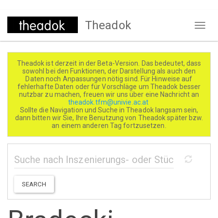
Direkt
Theadok
zum
Naviga
Inhalt
aktivi
Theadok ist derzeit in der Beta-Version. Das bedeutet, dass
sowohl bei den Funktionen, der Darstellung als auch den
Daten noch Anpassungen nötig sind. Für Hinweise auf
fehlerhafte Daten oder für Vorschläge um Theadok besser
nutzbar zu machen, freuen wir uns über eine Nachricht an
theadok.tfm@univie.ac.at
Sollte die Navigation und Suche in Theadok langsam sein,
dann bitten wir Sie, Ihre Benutzung von Theadok später bzw.
an einem anderen Tag fortzusetzen.
SEARCH