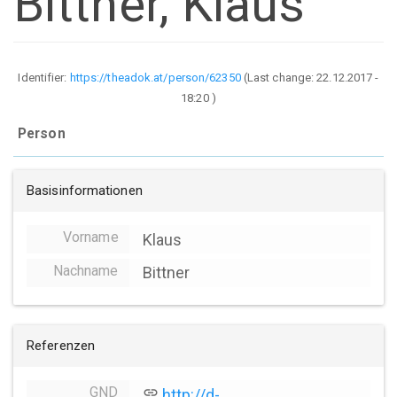
Bittner, Klaus
Identifier:
https://theadok.at/person/62350
(Last change:
22.12.2017 -
18:20
)
Person
Basisinformationen
Vorname
Klaus
Nachname
Bittner
Referenzen
GND
link
http://d-