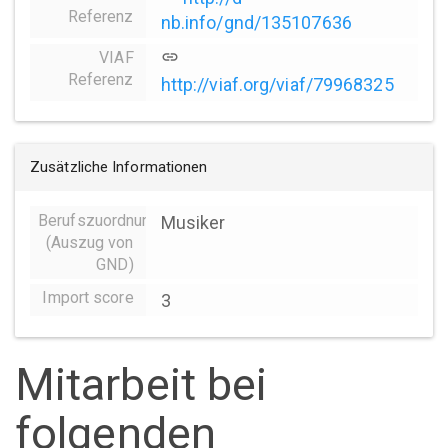
Referenz
nb.info/gnd/135107636
VIAF
link
Referenz
http://viaf.org/viaf/79968325
Zusätzliche Informationen
Berufszuordnungen
Musiker
(Auszug von
GND)
Import score
3
Mitarbeit bei
folgenden