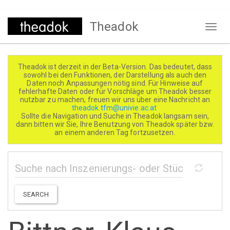
Direkt
Theadok
zum
Naviga
Inhalt
aktivi
Theadok ist derzeit in der Beta-Version. Das bedeutet, dass
sowohl bei den Funktionen, der Darstellung als auch den
Daten noch Anpassungen nötig sind. Für Hinweise auf
fehlerhafte Daten oder für Vorschläge um Theadok besser
nutzbar zu machen, freuen wir uns über eine Nachricht an
theadok.tfm@univie.ac.at
Sollte die Navigation und Suche in Theadok langsam sein,
dann bitten wir Sie, Ihre Benutzung von Theadok später bzw.
an einem anderen Tag fortzusetzen.
SEARCH