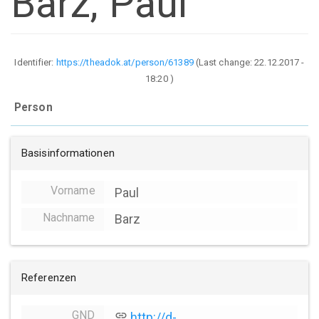
Barz, Paul
Identifier:
https://theadok.at/person/61389
(Last change:
22.12.2017 -
18:20
)
Person
Basisinformationen
Vorname
Paul
Nachname
Barz
Referenzen
GND
link
http://d-