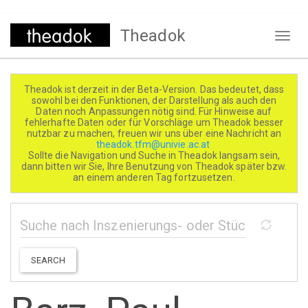
Direkt
Theadok
zum
Naviga
Inhalt
aktivi
Theadok ist derzeit in der Beta-Version. Das bedeutet, dass
sowohl bei den Funktionen, der Darstellung als auch den
Daten noch Anpassungen nötig sind. Für Hinweise auf
fehlerhafte Daten oder für Vorschläge um Theadok besser
nutzbar zu machen, freuen wir uns über eine Nachricht an
theadok.tfm@univie.ac.at
Sollte die Navigation und Suche in Theadok langsam sein,
dann bitten wir Sie, Ihre Benutzung von Theadok später bzw.
an einem anderen Tag fortzusetzen.
SEARCH