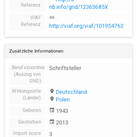
Referenz
nb.info/gnd/12363685X
VIAF
link
Referenz
http://viaf.org/viaf/101954762
Zusätzliche Informationen
Berufszuordnungen
Schriftsteller
(Auszug von
GND)
Wirkungsorte
place
Deutschland
(Länder)
place
Polen
Geboren
event
1943
Gestorben
event
2013
Import score
3