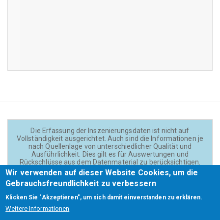
Die Erfassung der Inszenierungsdaten ist nicht auf
Vollständigkeit ausgerichtet. Auch sind die Informationen je
nach Quellenlage von unterschiedlicher Qualität und
Ausführlichkeit. Dies gilt es für Auswertungen und
Rückschlüsse aus dem Datenmaterial zu berücksichtigen.
Daten und Texte auf der Website sind - wenn nicht anders
Wir verwenden auf dieser Website Cookies, um die
angegeben - lizensiert unter
CC BY 4.0
(Creator:
Gebrauchsfreundlichkeit zu verbessern
Theadok.at).
Klicken Sie "Akzeptieren", um sich damit einverstanden zu erklären.
Weitere Informationen
Barrierefreiheit
Credits
Kontakt