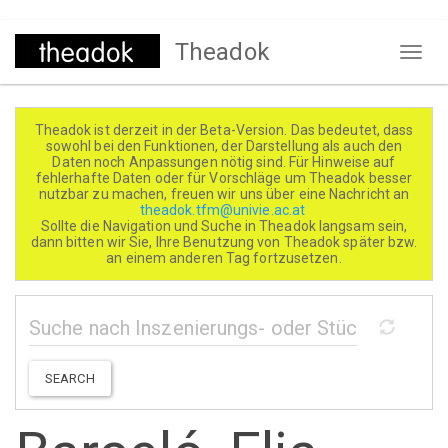
Direkt
Theadok
zum
Naviga
Inhalt
aktivi
Theadok ist derzeit in der Beta-Version. Das bedeutet, dass
sowohl bei den Funktionen, der Darstellung als auch den
Daten noch Anpassungen nötig sind. Für Hinweise auf
fehlerhafte Daten oder für Vorschläge um Theadok besser
nutzbar zu machen, freuen wir uns über eine Nachricht an
theadok.tfm@univie.ac.at
Sollte die Navigation und Suche in Theadok langsam sein,
dann bitten wir Sie, Ihre Benutzung von Theadok später bzw.
an einem anderen Tag fortzusetzen.
SEARCH