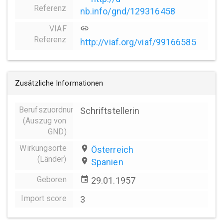
Referenz
nb.info/gnd/129316458
VIAF
link
Referenz
http://viaf.org/viaf/99166585
Zusätzliche Informationen
Berufszuordnungen
Schriftstellerin
(Auszug von
GND)
Wirkungsorte
place
Österreich
(Länder)
place
Spanien
Geboren
event
29.01.1957
Import score
3