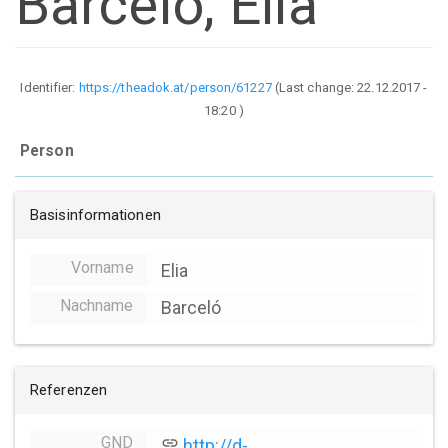
Barceló, Elia
Identifier:
https://theadok.at/person/61227
(Last change:
22.12.2017 -
18:20
)
Person
Basisinformationen
Vorname
Elia
Nachname
Barceló
Referenzen
GND
link
http://d-