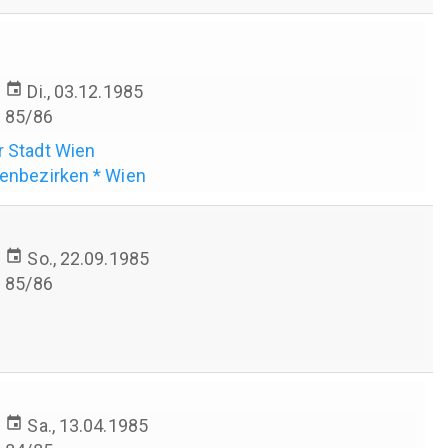
event
Di., 03.12.1985
85/86
r Stadt Wien
ßenbezirken * Wien
event
So., 22.09.1985
85/86
event
Sa., 13.04.1985