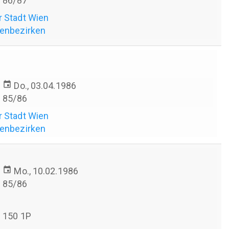
86/87
r Stadt Wien
ßenbezirken
event
Do., 03.04.1986
85/86
r Stadt Wien
ßenbezirken
event
Mo., 10.02.1986
85/86
150 1P