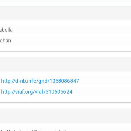
abella
rchan
http://d-nb.info/gnd/1058086847
http://viaf.org/viaf/310605624