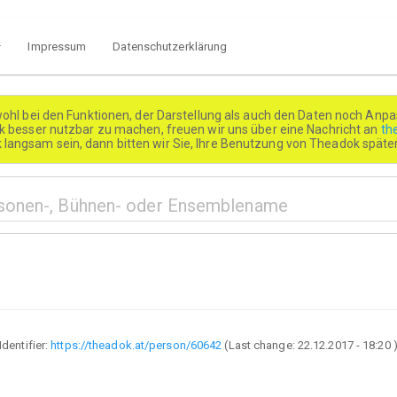
Impressum
Datenschutzerklärung
wohl bei den Funktionen, der Darstellung als auch den Daten noch Anpa
besser nutzbar zu machen, freuen wir uns über eine Nachricht an
th
k langsam sein, dann bitten wir Sie, Ihre Benutzung von Theadok spät
Identifier:
https://theadok.at/person/60642
(Last change:
22.12.2017 - 18:20