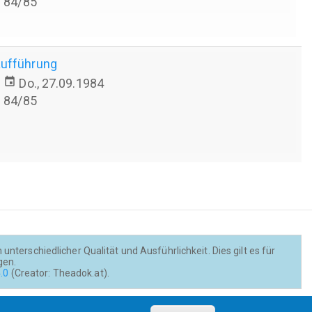
84/85
aufführung
event
Do., 27.09.1984
84/85
nterschiedlicher Qualität und Ausführlichkeit. Dies gilt es für
gen.
.0
(Creator: Theadok.at).