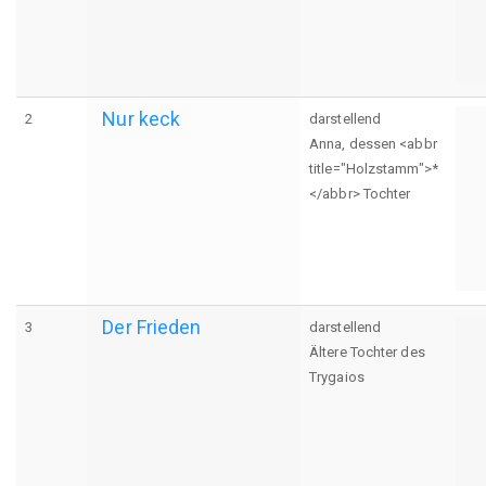
Nur keck
2
darstellend
Anna, dessen <abbr
title="Holzstamm">*
</abbr> Tochter
Der Frieden
3
darstellend
Ältere Tochter des
Trygaios