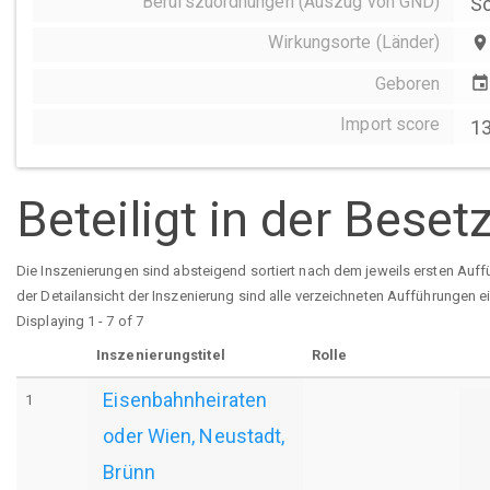
Berufszuordnungen (Auszug von GND)
Sc
Wirkungsorte (Länder)
place
Geboren
event
Import score
1
Beteiligt in der Bese
Die Inszenierungen sind absteigend sortiert nach dem jeweils ersten Auff
der Detailansicht der Inszenierung sind alle verzeichneten Aufführungen e
Displaying 1 - 7 of 7
Inszenierungstitel
Rolle
Eisenbahnheiraten
1
oder Wien, Neustadt,
Brünn