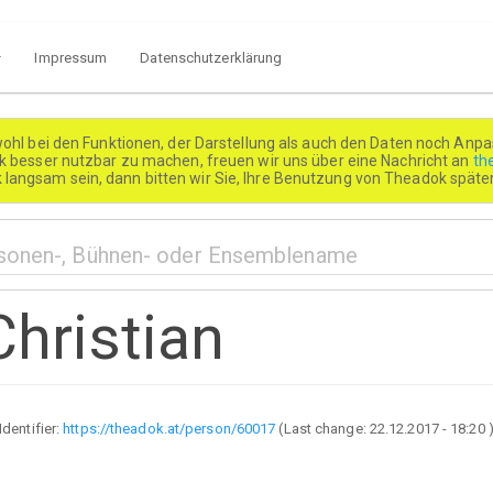
Impressum
Datenschutzerklärung
wohl bei den Funktionen, der Darstellung als auch den Daten noch Anpa
besser nutzbar zu machen, freuen wir uns über eine Nachricht an
th
k langsam sein, dann bitten wir Sie, Ihre Benutzung von Theadok spät
hristian
Identifier:
https://theadok.at/person/60017
(Last change:
22.12.2017 - 18:20