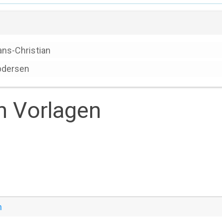
ns-Christian
bdersen
en Vorlagen
n