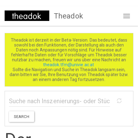
Direkt
Theadok
zum
Naviga
Inhalt
aktivi
Theadok ist derzeit in der Beta-Version. Das bedeutet, dass
sowohl bei den Funktionen, der Darstellung als auch den
Daten noch Anpassungen nötig sind. Für Hinweise auf
fehlerhafte Daten oder für Vorschläge um Theadok besser
nutzbar zu machen, freuen wir uns über eine Nachricht an
theadok.tfm@univie.ac.at
Sollte die Navigation und Suche in Theadok langsam sein,
dann bitten wir Sie, Ihre Benutzung von Theadok später bzw.
an einem anderen Tag fortzusetzen.
SEARCH