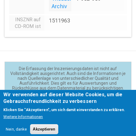
Archiv
INSZNR auf
1511963
CD-ROM ist
Die Erfassung der Inszenierungsdaten ist nicht auf
Vollständigkeit ausgerichtet. Auch sind die Informationen je
nach Quellenlage von unterschiedlicher Qualität und
Ausführlichkeit. Dies gilt es für Auswertungen und
Rückschlüsse aus dem Datenmaterial zu berücksichtigen.
Daten und Texte auf der Website sind - wenn nicht anders
Wir verwenden auf dieser Website Cookies, um die
angegeben - lizensiert unter
CC BY 4.0
(Creator:
Gebrauchsfreundlichkeit zu verbessern
Theadok.at).
Klicken Sie "Akzeptieren", um sich damit einverstanden zu erklären.
Weitere Informationen
Barrierefreiheit
Credits
Kontakt
Footer
Nein, danke
Akzeptieren