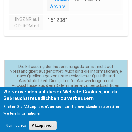
Archiv
INSZNR auf
1512081
CD-ROM ist
Die Erfassung der Inszenierungsdaten ist nicht auf
Vollständigkeit ausgerichtet. Auch sind die Informationen je
nach Quellenlage von unterschiedlicher Qualität und
Ausführlichkeit. Dies gilt es für Auswertungen und
Rückschlüsse aus dem Datenmaterial zu berücksichtigen.
Daten und Texte auf der Website sind - wenn nicht anders
Wir verwenden auf dieser Website Cookies, um die
angegeben - lizensiert unter
CC BY 4.0
(Creator:
Gebrauchsfreundlichkeit zu verbessern
Theadok.at).
Klicken Sie "Akzeptieren", um sich damit einverstanden zu erklären.
Weitere Informationen
Barrierefreiheit
Credits
Kontakt
Footer
Nein, danke
Akzeptieren