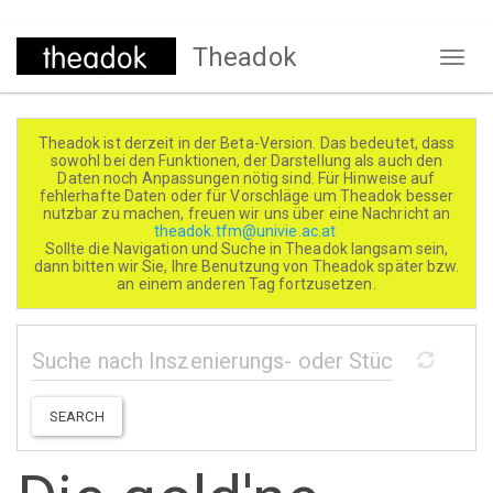
Direkt
Theadok
zum
Naviga
Inhalt
aktivi
Theadok ist derzeit in der Beta-Version. Das bedeutet, dass
sowohl bei den Funktionen, der Darstellung als auch den
Daten noch Anpassungen nötig sind. Für Hinweise auf
fehlerhafte Daten oder für Vorschläge um Theadok besser
nutzbar zu machen, freuen wir uns über eine Nachricht an
theadok.tfm@univie.ac.at
Sollte die Navigation und Suche in Theadok langsam sein,
dann bitten wir Sie, Ihre Benutzung von Theadok später bzw.
an einem anderen Tag fortzusetzen.
SEARCH