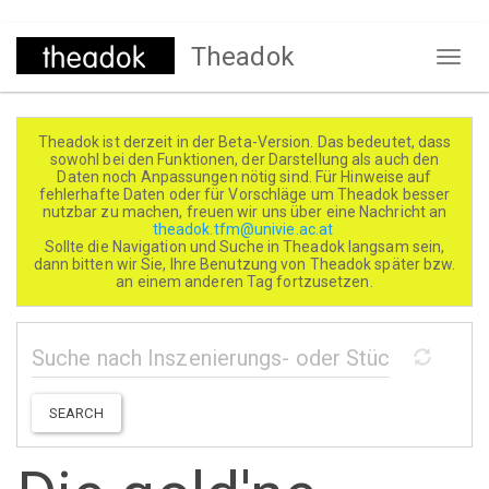
Direkt
Theadok
zum
Naviga
Inhalt
aktivi
Theadok ist derzeit in der Beta-Version. Das bedeutet, dass
sowohl bei den Funktionen, der Darstellung als auch den
Daten noch Anpassungen nötig sind. Für Hinweise auf
fehlerhafte Daten oder für Vorschläge um Theadok besser
nutzbar zu machen, freuen wir uns über eine Nachricht an
theadok.tfm@univie.ac.at
Sollte die Navigation und Suche in Theadok langsam sein,
dann bitten wir Sie, Ihre Benutzung von Theadok später bzw.
an einem anderen Tag fortzusetzen.
SEARCH