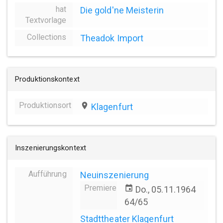
hat
Die gold'ne Meisterin
Textvorlage
Collections
Theadok Import
Produktionskontext
Produktionsort
place
Klagenfurt
Inszenierungskontext
Aufführung
Neuinszenierung
Premiere
event
Do., 05.11.1964
64/65
Stadttheater Klagenfurt