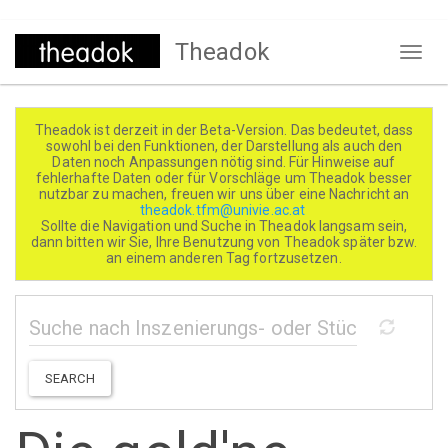
Direkt
Theadok
zum
Naviga
Inhalt
aktivi
Theadok ist derzeit in der Beta-Version. Das bedeutet, dass
sowohl bei den Funktionen, der Darstellung als auch den
Daten noch Anpassungen nötig sind. Für Hinweise auf
fehlerhafte Daten oder für Vorschläge um Theadok besser
nutzbar zu machen, freuen wir uns über eine Nachricht an
theadok.tfm@univie.ac.at
Sollte die Navigation und Suche in Theadok langsam sein,
dann bitten wir Sie, Ihre Benutzung von Theadok später bzw.
an einem anderen Tag fortzusetzen.
SEARCH