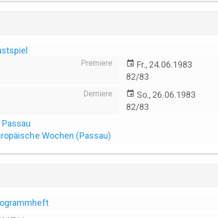
stspiel
Premiere
event
Fr., 24.06.1983
82/83
Derniere
event
So., 26.06.1983
82/83
Passau
ropäische Wochen (Passau)
rogrammheft