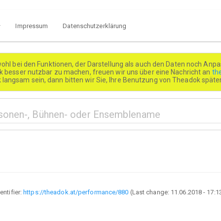
Impressum
Datenschutzerklärung
wohl bei den Funktionen, der Darstellung als auch den Daten noch Anpa
besser nutzbar zu machen, freuen wir uns über eine Nachricht an
th
k langsam sein, dann bitten wir Sie, Ihre Benutzung von Theadok spät
entifier:
https://theadok.at/performance/880
(Last change:
11.06.2018 - 17:1