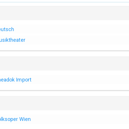
eutsch
siktheater
eadok Import
lksoper Wien