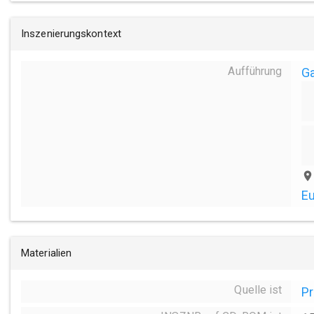
Inszenierungskontext
Aufführung
Ga
place
Eu
Materialien
Quelle ist
P