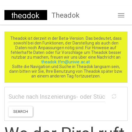
Direkt
Theadok
zum
Naviga
Inhalt
aktivi
Theadok ist derzeit in der Beta-Version. Das bedeutet, dass
sowohl bei den Funktionen, der Darstellung als auch den
Daten noch Anpassungen nötig sind. Für Hinweise auf
fehlerhafte Daten oder für Vorschläge um Theadok besser
nutzbar zu machen, freuen wir uns über eine Nachricht an
theadok.tfm@univie.ac.at
Sollte die Navigation und Suche in Theadok langsam sein,
dann bitten wir Sie, Ihre Benutzung von Theadok später bzw.
an einem anderen Tag fortzusetzen.
SEARCH