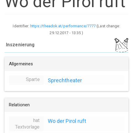
Wo der Pirol ruft
Identifier:
https://theadok.at/performance/7777
(Last change:
29.12.2017 - 13:35
)
Inszenierung
Allgemeines
Sparte
Sprechtheater
Relationen
hat
Wo der Pirol ruft
Textvorlage