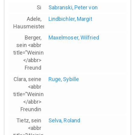
Si
Sabranski, Peter von
Adele,
Lindbichler, Margit
Hausmeisterin
Berger,
Maxelmoser, Wilfried
sein <abbr
title="Weininger">*
</abbr>
Freund
Clara, seine
Ruge, Sybille
<abbr
title="Weininger">*
</abbr>
Freundin
Tietz, sein
Selva, Roland
<abbr