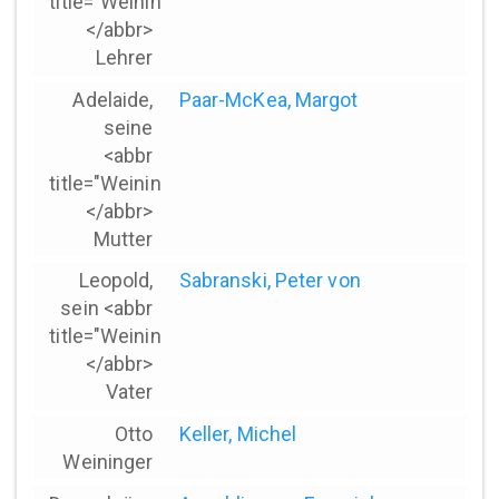
title="Weininger">*
</abbr>
Lehrer
Adelaide,
Paar-McKea, Margot
seine
<abbr
title="Weininger">*
</abbr>
Mutter
Leopold,
Sabranski, Peter von
sein <abbr
title="Weininger">*
</abbr>
Vater
Otto
Keller, Michel
Weininger