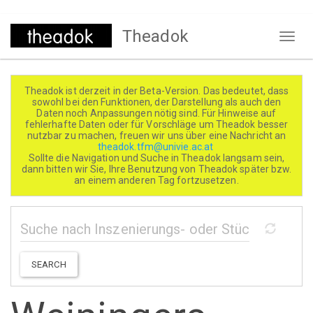
Direkt
Theadok
zum
Naviga
Inhalt
aktivi
Theadok ist derzeit in der Beta-Version. Das bedeutet, dass
sowohl bei den Funktionen, der Darstellung als auch den
Daten noch Anpassungen nötig sind. Für Hinweise auf
fehlerhafte Daten oder für Vorschläge um Theadok besser
nutzbar zu machen, freuen wir uns über eine Nachricht an
theadok.tfm@univie.ac.at
Sollte die Navigation und Suche in Theadok langsam sein,
dann bitten wir Sie, Ihre Benutzung von Theadok später bzw.
an einem anderen Tag fortzusetzen.
SEARCH