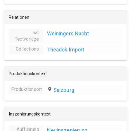
Relationen
hat
Weiningers Nacht
Textvorlage
Collections
Theadok Import
Produktionskontext
Produktionsort
place
Salzburg
Inszenierungskontext
Aufführung
Neuinszenierung