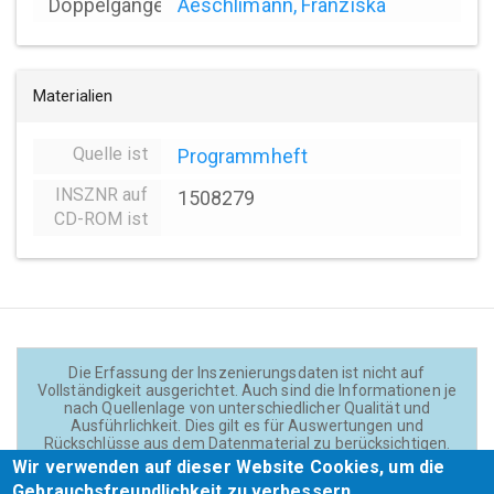
Doppelgänger
Aeschlimann, Franziska
Materialien
Quelle ist
Programmheft
INSZNR auf
1508279
CD-ROM ist
Die Erfassung der Inszenierungsdaten ist nicht auf
Vollständigkeit ausgerichtet. Auch sind die Informationen je
nach Quellenlage von unterschiedlicher Qualität und
Ausführlichkeit. Dies gilt es für Auswertungen und
Rückschlüsse aus dem Datenmaterial zu berücksichtigen.
Daten und Texte auf der Website sind - wenn nicht anders
Wir verwenden auf dieser Website Cookies, um die
angegeben - lizensiert unter
CC BY 4.0
(Creator:
Gebrauchsfreundlichkeit zu verbessern