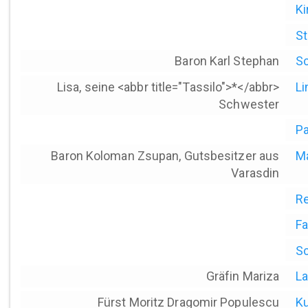
Ki
St
Baron Karl Stephan
Sc
Lisa, seine <abbr title="Tassilo">*</abbr>
Li
Schwester
Pa
Baron Koloman Zsupan, Gutsbesitzer aus
Ma
Varasdin
R
Fa
Sc
Gräfin Mariza
La
Fürst Moritz Dragomir Populescu
Ku