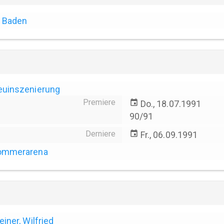
Baden
euinszenierung
Premiere
event
Do., 18.07.1991
90/91
Derniere
event
Fr., 06.09.1991
ommerarena
einer, Wilfried