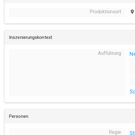
Produktionsort
place
Inszenierungskontext
Aufführung
N
S
Personen
Regie
St