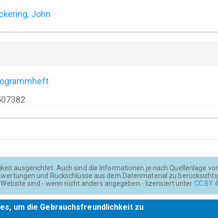
ckering, John
rogrammheft
507382
keit ausgerichtet. Auch sind die Informationen je nach Quellenlage von u
wertungen und Rückschlüsse aus dem Datenmaterial zu berücksichti
Website sind - wenn nicht anders angegeben - lizensiert unter
CC BY 4
es, um die Gebrauchsfreundlichkeit zu