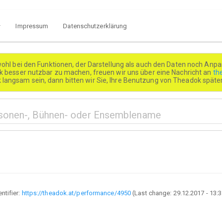
Impressum
Datenschutzerklärung
wohl bei den Funktionen, der Darstellung als auch den Daten noch Anpa
besser nutzbar zu machen, freuen wir uns über eine Nachricht an
th
k langsam sein, dann bitten wir Sie, Ihre Benutzung von Theadok spät
entifier:
https://theadok.at/performance/4950
(Last change:
29.12.2017 - 13: