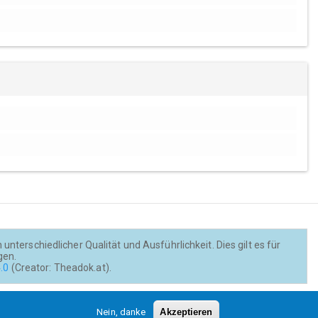
nterschiedlicher Qualität und Ausführlichkeit. Dies gilt es für
gen.
.0
(Creator: Theadok.at).
Barrierefreiheit
Credits
Kontakt
Nein, danke
Akzeptieren