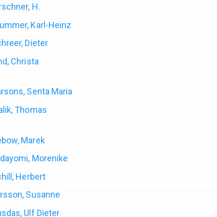
rschner, H.
ummer, Karl-Heinz
hreer, Dieter
nd, Christa
rsons, Senta Maria
lik, Thomas
ebow, Marek
dayomi, Morenike
hill, Herbert
rsson, Susanne
sdas, Ulf Dieter