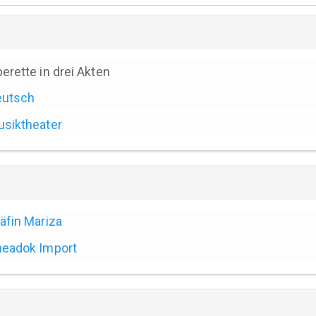
erette in drei Akten
eutsch
siktheater
äfin Mariza
eadok Import