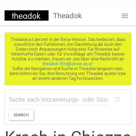
Direkt
Theadok
zum
Naviga
Inhalt
aktivi
Theadok ist derzeit in der Beta-Version. Das bedeutet, dass
sowohl bei den Funktionen, der Darstellung als auch den
Daten noch Anpassungen nötig sind. Für Hinweise auf
fehlerhafte Daten oder für Vorschläge um Theadok besser
nutzbar zu machen, freuen wir uns über eine Nachricht an
theadok.tfm@univie.ac.at
Sollte die Navigation und Suche in Theadok langsam sein,
dann bitten wir Sie, Ihre Benutzung von Theadok später bzw.
an einem anderen Tag fortzusetzen.
SEARCH