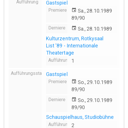
Aufführung
Gastspiel
Premiere
event
Sa., 28.10.1989
89/90
Derniere
event
Sa., 28.10.1989
Kulturzentrum, Rotkysaal
List '89 - Internationale
Theatertage
Aufführungsanzahl
1
Aufführungsstation
Gastspiel
Premiere
event
So., 29.10.1989
89/90
Derniere
event
So., 29.10.1989
89/90
Schauspielhaus, Studiobühne
Aufführungsanzahl
2