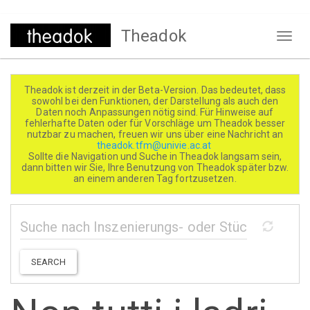
Direkt
Theadok
zum
Naviga
Inhalt
aktivi
Theadok ist derzeit in der Beta-Version. Das bedeutet, dass
sowohl bei den Funktionen, der Darstellung als auch den
Daten noch Anpassungen nötig sind. Für Hinweise auf
fehlerhafte Daten oder für Vorschläge um Theadok besser
nutzbar zu machen, freuen wir uns über eine Nachricht an
theadok.tfm@univie.ac.at
Sollte die Navigation und Suche in Theadok langsam sein,
dann bitten wir Sie, Ihre Benutzung von Theadok später bzw.
an einem anderen Tag fortzusetzen.
SEARCH