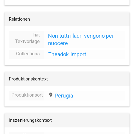
Relationen
hat
Non tutti i ladri vengono per
Textvorlage
nuocere
Collections
Theadok Import
Produktionskontext
Produktionsort
place
Perugia
Inszenierungskontext