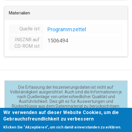
Materialien
Quelle ist
Programmzettel
INSZNR auf
1506494
CD-ROM ist
Die Erfassung der Inszenierungsdaten ist nicht auf
Vollständigkeit ausgerichtet. Auch sind die Informationen je
nach Quellenlage von unterschiedlicher Qualität und
Ausführlichkeit. Dies gilt es für Auswertungen und
Rückschlüsse aus dem Datenmaterial zu berücksichtigen.
Daten und Texte auf der Website sind - wenn nicht anders
Wir verwenden auf dieser Website Cookies, um die
angegeben - lizensiert unter
CC BY 4.0
(Creator:
Gebrauchsfreundlichkeit zu verbessern
Theadok.at).
Klicken Sie "Akzeptieren", um sich damit einverstanden zu erklären.