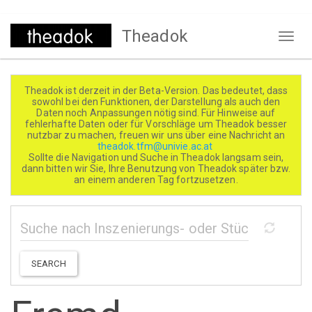
Direkt
Theadok
zum
Naviga
Inhalt
aktivi
Theadok ist derzeit in der Beta-Version. Das bedeutet, dass
sowohl bei den Funktionen, der Darstellung als auch den
Daten noch Anpassungen nötig sind. Für Hinweise auf
fehlerhafte Daten oder für Vorschläge um Theadok besser
nutzbar zu machen, freuen wir uns über eine Nachricht an
theadok.tfm@univie.ac.at
Sollte die Navigation und Suche in Theadok langsam sein,
dann bitten wir Sie, Ihre Benutzung von Theadok später bzw.
an einem anderen Tag fortzusetzen.
SEARCH