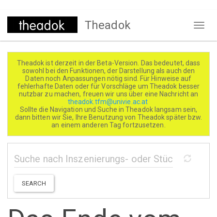
Direkt
Theadok
zum
Naviga
Inhalt
aktivi
Theadok ist derzeit in der Beta-Version. Das bedeutet, dass
sowohl bei den Funktionen, der Darstellung als auch den
Daten noch Anpassungen nötig sind. Für Hinweise auf
fehlerhafte Daten oder für Vorschläge um Theadok besser
nutzbar zu machen, freuen wir uns über eine Nachricht an
theadok.tfm@univie.ac.at
Sollte die Navigation und Suche in Theadok langsam sein,
dann bitten wir Sie, Ihre Benutzung von Theadok später bzw.
an einem anderen Tag fortzusetzen.
SEARCH