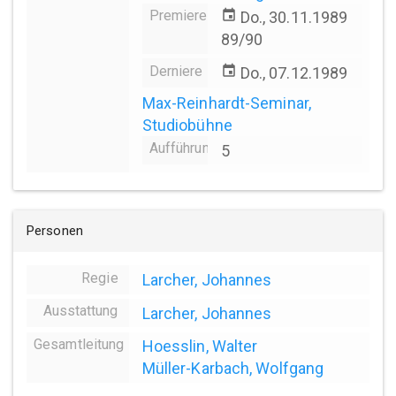
Premiere
event
Do., 30.11.1989
89/90
Derniere
event
Do., 07.12.1989
Max-Reinhardt-Seminar,
Studiobühne
Aufführungsanzahl
5
Personen
Regie
Larcher, Johannes
Ausstattung
Larcher, Johannes
Gesamtleitung
Hoesslin, Walter
Müller-Karbach, Wolfgang