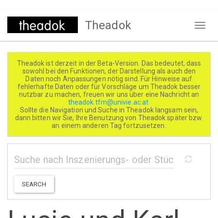
Direkt
Theadok
zum
Naviga
Inhalt
aktivi
Theadok ist derzeit in der Beta-Version. Das bedeutet, dass
sowohl bei den Funktionen, der Darstellung als auch den
Daten noch Anpassungen nötig sind. Für Hinweise auf
fehlerhafte Daten oder für Vorschläge um Theadok besser
nutzbar zu machen, freuen wir uns über eine Nachricht an
theadok.tfm@univie.ac.at
Sollte die Navigation und Suche in Theadok langsam sein,
dann bitten wir Sie, Ihre Benutzung von Theadok später bzw.
an einem anderen Tag fortzusetzen.
SEARCH