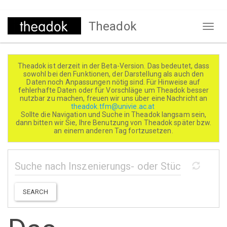
Direkt
Theadok
zum
Naviga
Inhalt
aktivi
Theadok ist derzeit in der Beta-Version. Das bedeutet, dass
sowohl bei den Funktionen, der Darstellung als auch den
Daten noch Anpassungen nötig sind. Für Hinweise auf
fehlerhafte Daten oder für Vorschläge um Theadok besser
nutzbar zu machen, freuen wir uns über eine Nachricht an
theadok.tfm@univie.ac.at
Sollte die Navigation und Suche in Theadok langsam sein,
dann bitten wir Sie, Ihre Benutzung von Theadok später bzw.
an einem anderen Tag fortzusetzen.
SEARCH