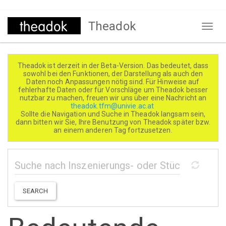
Direkt
Theadok
zum
Naviga
Inhalt
aktivi
Theadok ist derzeit in der Beta-Version. Das bedeutet, dass
sowohl bei den Funktionen, der Darstellung als auch den
Daten noch Anpassungen nötig sind. Für Hinweise auf
fehlerhafte Daten oder für Vorschläge um Theadok besser
nutzbar zu machen, freuen wir uns über eine Nachricht an
theadok.tfm@univie.ac.at
Sollte die Navigation und Suche in Theadok langsam sein,
dann bitten wir Sie, Ihre Benutzung von Theadok später bzw.
an einem anderen Tag fortzusetzen.
SEARCH