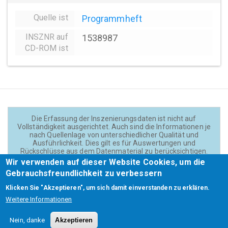
Quelle ist
Programmheft
INSZNR auf
1538987
CD-ROM ist
Die Erfassung der Inszenierungsdaten ist nicht auf
Vollständigkeit ausgerichtet. Auch sind die Informationen je
nach Quellenlage von unterschiedlicher Qualität und
Ausführlichkeit. Dies gilt es für Auswertungen und
Rückschlüsse aus dem Datenmaterial zu berücksichtigen.
Daten und Texte auf der Website sind - wenn nicht anders
Wir verwenden auf dieser Website Cookies, um die
angegeben - lizensiert unter
CC BY 4.0
(Creator:
Gebrauchsfreundlichkeit zu verbessern
Theadok.at).
Klicken Sie "Akzeptieren", um sich damit einverstanden zu erklären.
Weitere Informationen
Barrierefreiheit
Credits
Kontakt
Footer
Nein, danke
Akzeptieren