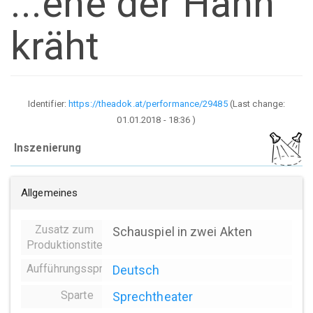
...ehe der Hahn
kräht
Identifier:
https://theadok.at/performance/29485
(Last change:
01.01.2018 - 18:36
)
Inszenierung
Allgemeines
Zusatz zum
Schauspiel in zwei Akten
Produktionstitel
Aufführungssprache
Deutsch
Sparte
Sprechtheater