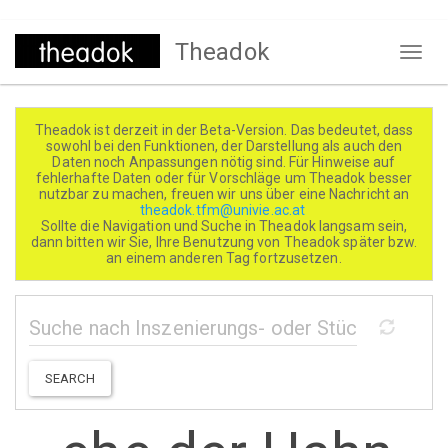
Direkt
Theadok
zum
Naviga
Inhalt
aktivi
Theadok ist derzeit in der Beta-Version. Das bedeutet, dass
sowohl bei den Funktionen, der Darstellung als auch den
Daten noch Anpassungen nötig sind. Für Hinweise auf
fehlerhafte Daten oder für Vorschläge um Theadok besser
nutzbar zu machen, freuen wir uns über eine Nachricht an
theadok.tfm@univie.ac.at
Sollte die Navigation und Suche in Theadok langsam sein,
dann bitten wir Sie, Ihre Benutzung von Theadok später bzw.
an einem anderen Tag fortzusetzen.
SEARCH