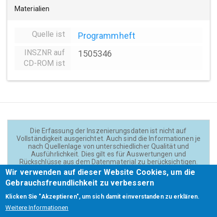
Materialien
Quelle ist
Programmheft
INSZNR auf
1505346
CD-ROM ist
Die Erfassung der Inszenierungsdaten ist nicht auf
Vollständigkeit ausgerichtet. Auch sind die Informationen je
nach Quellenlage von unterschiedlicher Qualität und
Ausführlichkeit. Dies gilt es für Auswertungen und
Rückschlüsse aus dem Datenmaterial zu berücksichtigen.
Daten und Texte auf der Website sind - wenn nicht anders
Wir verwenden auf dieser Website Cookies, um die
angegeben - lizensiert unter
CC BY 4.0
(Creator:
Gebrauchsfreundlichkeit zu verbessern
Theadok.at).
Klicken Sie "Akzeptieren", um sich damit einverstanden zu erklären.
Weitere Informationen
Barrierefreiheit
Credits
Kontakt