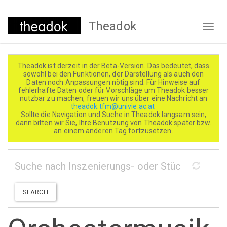
Direkt
Theadok
zum
Naviga
Inhalt
aktivi
Theadok ist derzeit in der Beta-Version. Das bedeutet, dass
sowohl bei den Funktionen, der Darstellung als auch den
Daten noch Anpassungen nötig sind. Für Hinweise auf
fehlerhafte Daten oder für Vorschläge um Theadok besser
nutzbar zu machen, freuen wir uns über eine Nachricht an
theadok.tfm@univie.ac.at
Sollte die Navigation und Suche in Theadok langsam sein,
dann bitten wir Sie, Ihre Benutzung von Theadok später bzw.
an einem anderen Tag fortzusetzen.
SEARCH