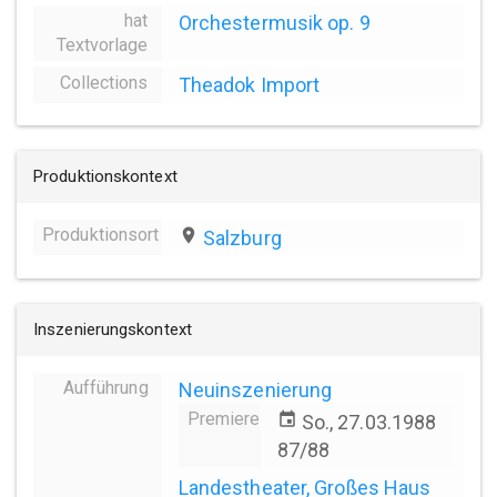
hat
Orchestermusik op. 9
Textvorlage
Collections
Theadok Import
Produktionskontext
Produktionsort
place
Salzburg
Inszenierungskontext
Aufführung
Neuinszenierung
Premiere
event
So., 27.03.1988
87/88
Landestheater, Großes Haus