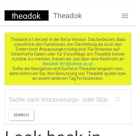
Direkt
Theadok
zum
Naviga
Inhalt
aktivi
Theadok ist derzeit in der Beta-Version. Das bedeutet, dass
sowohl bei den Funktionen, der Darstellung als auch den
Daten noch Anpassungen nötig sind. Für Hinweise auf
fehlerhafte Daten oder für Vorschläge um Theadok besser
nutzbar zu machen, freuen wir uns über eine Nachricht an
theadok.tfm@univie.ac.at
Sollte die Navigation und Suche in Theadok langsam sein,
dann bitten wir Sie, Ihre Benutzung von Theadok später bzw.
an einem anderen Tag fortzusetzen.
SEARCH