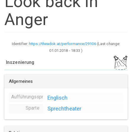
Look back in
Anger
Identifier:
https://theadok.at/performance/29106
(Last change:
01.01.2018 - 18:33
)
Inszenierung
Allgemeines
Aufführungssprache
Englisch
Sparte
Sprechtheater