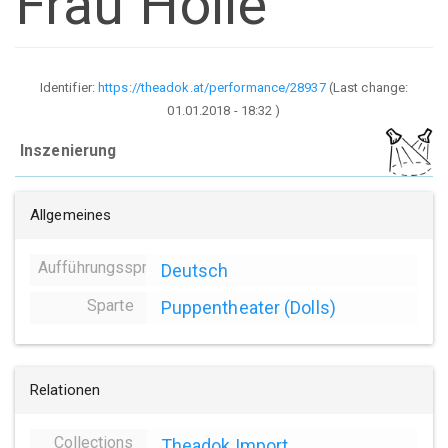
Frau Holle
Identifier:
https://theadok.at/performance/28937
(Last change:
01.01.2018 - 18:32
)
Inszenierung
Allgemeines
Aufführungssprache
Deutsch
Sparte
Puppentheater (Dolls)
Relationen
Collections
Theadok Import