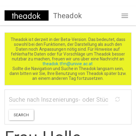
Direkt
Theadok
zum
Naviga
Inhalt
aktivi
Theadok ist derzeit in der Beta-Version. Das bedeutet, dass
sowohl bei den Funktionen, der Darstellung als auch den
Daten noch Anpassungen nötig sind. Für Hinweise auf
fehlerhafte Daten oder für Vorschläge um Theadok besser
nutzbar zu machen, freuen wir uns über eine Nachricht an
theadok.tfm@univie.ac.at
Sollte die Navigation und Suche in Theadok langsam sein,
dann bitten wir Sie, Ihre Benutzung von Theadok später bzw.
an einem anderen Tag fortzusetzen.
SEARCH