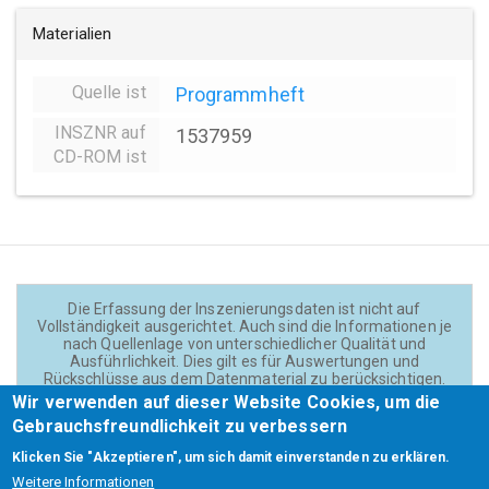
Materialien
Quelle ist
Programmheft
INSZNR auf
1537959
CD-ROM ist
Die Erfassung der Inszenierungsdaten ist nicht auf
Vollständigkeit ausgerichtet. Auch sind die Informationen je
nach Quellenlage von unterschiedlicher Qualität und
Ausführlichkeit. Dies gilt es für Auswertungen und
Rückschlüsse aus dem Datenmaterial zu berücksichtigen.
Daten und Texte auf der Website sind - wenn nicht anders
Wir verwenden auf dieser Website Cookies, um die
angegeben - lizensiert unter
CC BY 4.0
(Creator:
Gebrauchsfreundlichkeit zu verbessern
Theadok.at).
Klicken Sie "Akzeptieren", um sich damit einverstanden zu erklären.
Weitere Informationen