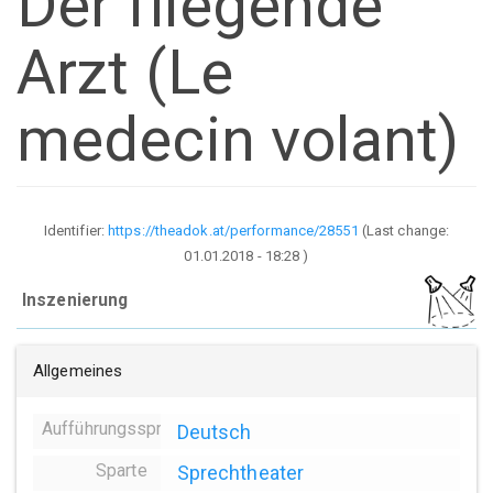
Der fliegende
Arzt (Le
medecin volant)
Identifier:
https://theadok.at/performance/28551
(Last change:
01.01.2018 - 18:28
)
Inszenierung
Allgemeines
Aufführungssprache
Deutsch
Sparte
Sprechtheater