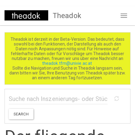
Direkt
Theadok
zum
Naviga
Inhalt
aktivi
Theadok ist derzeit in der Beta-Version. Das bedeutet, dass
sowohl bei den Funktionen, der Darstellung als auch den
Daten noch Anpassungen nötig sind. Für Hinweise auf
fehlerhafte Daten oder für Vorschläge um Theadok besser
nutzbar zu machen, freuen wir uns über eine Nachricht an
theadok.tfm@univie.ac.at
Sollte die Navigation und Suche in Theadok langsam sein,
dann bitten wir Sie, Ihre Benutzung von Theadok später bzw.
an einem anderen Tag fortzusetzen.
SEARCH