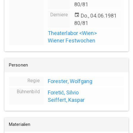
80/81
Derniere
event
Do., 04.06.1981
80/81
Theaterlabor <Wien>
Wiener Festwochen
Personen
Regie
Forester, Wolfgang
Bühnenbild
Foretić, Silvio
Seiffert, Kaspar
Materialien