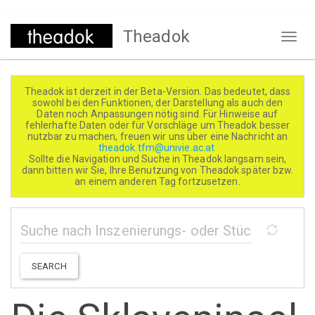
Direkt
Theadok
zum
Naviga
Inhalt
aktivi
Theadok ist derzeit in der Beta-Version. Das bedeutet, dass
sowohl bei den Funktionen, der Darstellung als auch den
Daten noch Anpassungen nötig sind. Für Hinweise auf
fehlerhafte Daten oder für Vorschläge um Theadok besser
nutzbar zu machen, freuen wir uns über eine Nachricht an
theadok.tfm@univie.ac.at
Sollte die Navigation und Suche in Theadok langsam sein,
dann bitten wir Sie, Ihre Benutzung von Theadok später bzw.
an einem anderen Tag fortzusetzen.
SEARCH