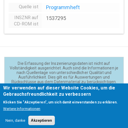
Quelle ist
Programmheft
INSZNR auf
1537295
CD-ROM ist
Die Erfassung der Inszenierungsdaten ist nicht auf
Vollständigkeit ausgerichtet. Auch sind die Informationen je
nach Quellenlage von unterschiedlicher Qualität und
Ausführlichkeit. Dies gilt es für Auswertungen und
Rückschlüsse aus dem Datenmaterial zu berücksichtigen.
Daten und Texte auf der Website sind - wenn nicht anders
Wir verwenden auf dieser Website Cookies, um die
angegeben - lizensiert unter
CC BY 4.0
(Creator:
Gebrauchsfreundlichkeit zu verbessern
Theadok.at).
Klicken Sie "Akzeptieren", um sich damit einverstanden zu erklären.
Weitere Informationen
Barrierefreiheit
Credits
Kontakt
Footer
Nein, danke
Akzeptieren