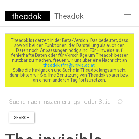
Direkt
Theadok
zum
Naviga
Inhalt
aktivi
Theadok ist derzeit in der Beta-Version. Das bedeutet, dass
sowohl bei den Funktionen, der Darstellung als auch den
Daten noch Anpassungen nötig sind. Für Hinweise auf
fehlerhafte Daten oder für Vorschläge um Theadok besser
nutzbar zu machen, freuen wir uns über eine Nachricht an
theadok.tfm@univie.ac.at
Sollte die Navigation und Suche in Theadok langsam sein,
dann bitten wir Sie, Ihre Benutzung von Theadok später bzw.
an einem anderen Tag fortzusetzen.
SEARCH