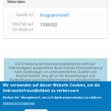
Materialien
Quelle ist
Programmheft
INSZNR auf
1536552
CD-ROM ist
Die Erfassung der Inszenierungsdaten ist nicht auf
Vollständigkeit ausgerichtet. Auch sind die Informationen je
nach Quellenlage von unterschiedlicher Qualität und
Ausführlichkeit. Dies gilt es für Auswertungen und
Rückschlüsse aus dem Datenmaterial zu berücksichtigen.
Daten und Texte auf der Website sind - wenn nicht anders
Wir verwenden auf dieser Website Cookies, um die
angegeben - lizensiert unter
CC BY 4.0
(Creator:
Gebrauchsfreundlichkeit zu verbessern
Theadok.at).
Klicken Sie "Akzeptieren", um sich damit einverstanden zu erklären.
Weitere Informationen
Barrierefreiheit
Credits
Kontakt