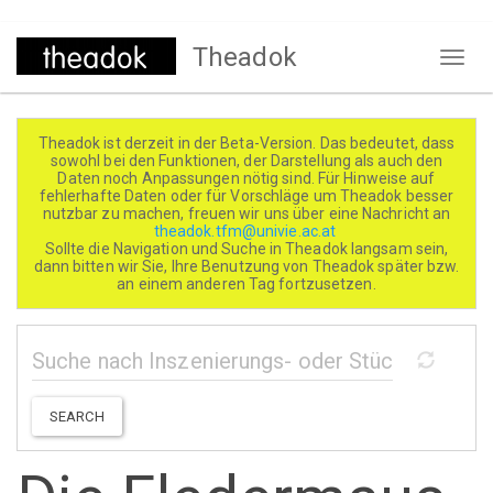
Direkt
Theadok
zum
Naviga
Inhalt
aktivi
Theadok ist derzeit in der Beta-Version. Das bedeutet, dass
sowohl bei den Funktionen, der Darstellung als auch den
Daten noch Anpassungen nötig sind. Für Hinweise auf
fehlerhafte Daten oder für Vorschläge um Theadok besser
nutzbar zu machen, freuen wir uns über eine Nachricht an
theadok.tfm@univie.ac.at
Sollte die Navigation und Suche in Theadok langsam sein,
dann bitten wir Sie, Ihre Benutzung von Theadok später bzw.
an einem anderen Tag fortzusetzen.
SEARCH