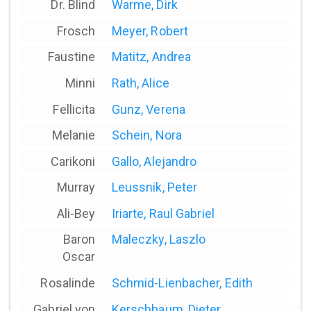
Dr. Blind
Warme, Dirk
Frosch
Meyer, Robert
Faustine
Matitz, Andrea
Minni
Rath, Alice
Fellicita
Gunz, Verena
Melanie
Schein, Nora
Carikoni
Gallo, Alejandro
Murray
Leussnik, Peter
Ali-Bey
Iriarte, Raul Gabriel
Baron
Maleczky, Laszlo
Oscar
Rosalinde
Schmid-Lienbacher, Edith
Gabriel von
Kerschbaum, Dieter