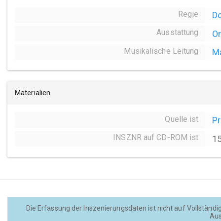
Regie
Do
Ausstattung
Or
Musikalische Leitung
Ma
Materialien
Quelle ist
P
INSZNR auf CD-ROM ist
1
Die Erfassung der Inszenierungsdaten ist nicht auf Vollständig
Aus