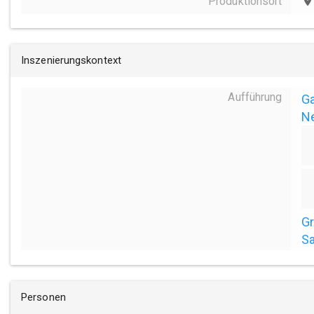
Produktionsort
place
Inszenierungskontext
Aufführung
Ga
N
Gr
Sa
Personen