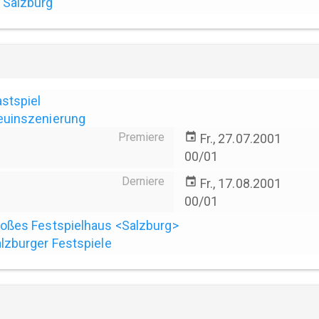
Salzburg
stspiel
euinszenierung
Premiere
event
Fr., 27.07.2001
00/01
Derniere
event
Fr., 17.08.2001
00/01
oßes Festspielhaus <Salzburg>
lzburger Festspiele