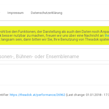
Impressum
Datenschutzerklärung
wohl bei den Funktionen, der Darstellung als auch den Daten noch Anpa
besser nutzbar zu machen, freuen wir uns über eine Nachricht an
th
k langsam sein, dann bitten wir Sie, Ihre Benutzung von Theadok spät
ntifier:
https://theadok.at/performance/26962
(Last change:
01.01.2018 - 17: