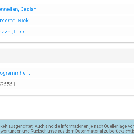
nnellan, Declan
merod, Nick
azel, Lorin
rogrammheft
536561
keit ausgerichtet. Auch sind die Informationen je nach Quellenlage von u
wertungen und Rückschlüsse aus dem Datenmaterial zu berücksichti