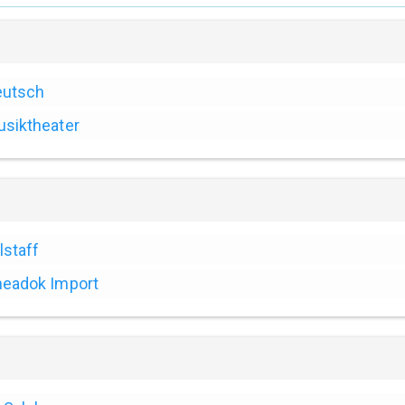
eutsch
siktheater
lstaff
eadok Import