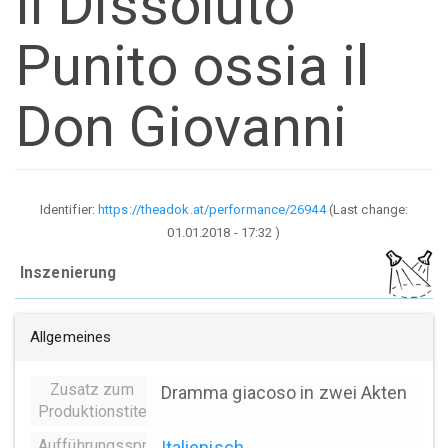
Il Dissoluto
Punito ossia il
Don Giovanni
Identifier:
https://theadok.at/performance/26944
(Last change:
01.01.2018 - 17:32
)
Inszenierung
Allgemeines
Zusatz zum
Dramma giacoso in zwei Akten
Produktionstitel
Aufführungssprache
Italienisch