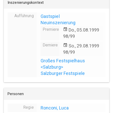
Inszenierungskontext
Aufführung
Gastspiel
Neuinszenierung
Premiere
event
Do., 05.08.1999
98/99
Derniere
event
So., 29.08.1999
98/99
Großes Festspielhaus
<Salzburg>
Salzburger Festspiele
Personen
Regie
Ronconi, Luca