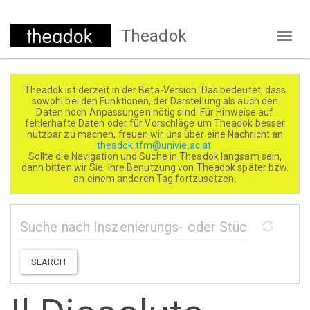
Direkt
Theadok
zum
Naviga
Inhalt
aktivi
Theadok ist derzeit in der Beta-Version. Das bedeutet, dass
sowohl bei den Funktionen, der Darstellung als auch den
Daten noch Anpassungen nötig sind. Für Hinweise auf
fehlerhafte Daten oder für Vorschläge um Theadok besser
nutzbar zu machen, freuen wir uns über eine Nachricht an
theadok.tfm@univie.ac.at
Sollte die Navigation und Suche in Theadok langsam sein,
dann bitten wir Sie, Ihre Benutzung von Theadok später bzw.
an einem anderen Tag fortzusetzen.
SEARCH