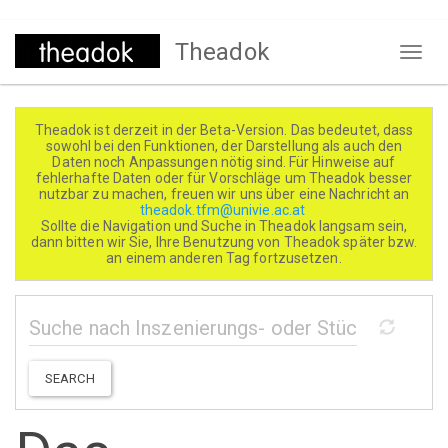
Direkt
Theadok
zum
Naviga
Inhalt
aktivi
Theadok ist derzeit in der Beta-Version. Das bedeutet, dass
sowohl bei den Funktionen, der Darstellung als auch den
Daten noch Anpassungen nötig sind. Für Hinweise auf
fehlerhafte Daten oder für Vorschläge um Theadok besser
nutzbar zu machen, freuen wir uns über eine Nachricht an
theadok.tfm@univie.ac.at
Sollte die Navigation und Suche in Theadok langsam sein,
dann bitten wir Sie, Ihre Benutzung von Theadok später bzw.
an einem anderen Tag fortzusetzen.
SEARCH