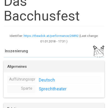
Das
Bacchusfest
Identifier:
https://theadok.at/performance/26892
(Last change:
01.01.2018 - 17:31
)
Inszenierung
Allgemeines
Aufführungssprache
Deutsch
Sparte
Sprechtheater