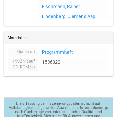
Fischmann, Rainer
Lindenberg, Clemens Aap
Materialien
Quelle ist
Programmheft
INSZNR auf
1536322
CD-ROM ist
Die Erfassung der Inszenierungsdaten ist nicht auf
Vollständigkeit ausgerichtet. Auch sind die Informationen je
nach Quellenlage von unterschiedlicher Qualität und
Ausführlichkeit. Dies gilt es für Auswertungen und