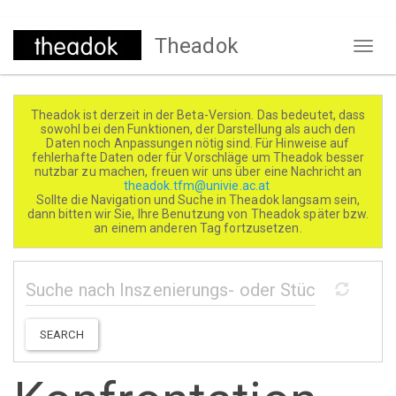
Direkt
Theadok
zum
Naviga
Inhalt
aktivi
Theadok ist derzeit in der Beta-Version. Das bedeutet, dass
sowohl bei den Funktionen, der Darstellung als auch den
Daten noch Anpassungen nötig sind. Für Hinweise auf
fehlerhafte Daten oder für Vorschläge um Theadok besser
nutzbar zu machen, freuen wir uns über eine Nachricht an
theadok.tfm@univie.ac.at
Sollte die Navigation und Suche in Theadok langsam sein,
dann bitten wir Sie, Ihre Benutzung von Theadok später bzw.
an einem anderen Tag fortzusetzen.
SEARCH