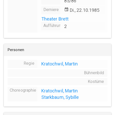
85/86
Derniere
event
Di., 22.10.1985
Theater Brett
Aufführungsanzahl
2
Personen
Regie
Kratochwil, Martin
Bühnenbild
Kostüme
Choreographie
Kratochwil, Martin
Starkbaum, Sybille